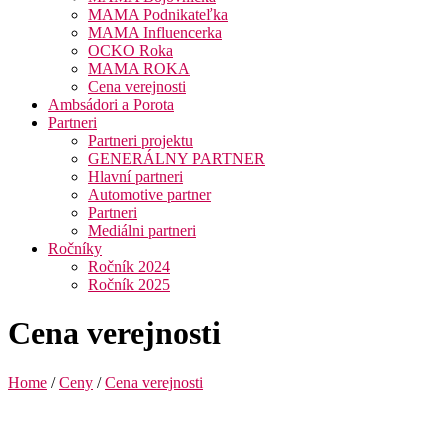
MAMA Podnikateľka
MAMA Influencerka
OCKO Roka
MAMA ROKA
Cena verejnosti
Ambsádori a Porota
Partneri
Partneri projektu
GENERÁLNY PARTNER
Hlavní partneri
Automotive partner
Partneri
Mediálni partneri
Ročníky
Ročník 2024
Ročník 2025
Cena verejnosti
Home
/
Ceny
/
Cena verejnosti